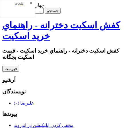
×
تبلیغات
چهارشنبه ۱۴ مرداد ۰۵
كفش اسكيت دخترانه - راهنماي
خريد اسكيت
كفش اسكيت دخترانه - راهنماي خريد اسكيت - قيمت
اسكيت بچگانه
فهرست
آرشيو
نويسندگان
عليرضا
(۰)
پيوندها
مخفي كردن اپليكيشن در اندرويد