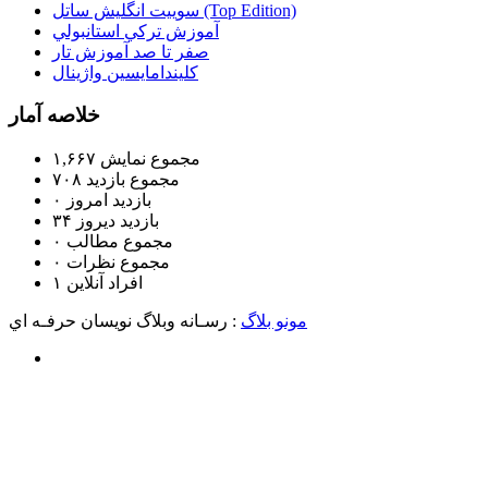
سوييت انگليش ساتل (Top Edition)
آموزش تركي استانبولي
صفر تا صد آموزش تار
كليندامايسين واژينال
خلاصه آمار
مجموع نمایش‌
۱,۶۶۷
مجموع بازدید
۷۰۸
بازدید امروز
۰
بازدید دیروز
۳۴
مجموع مطالب
۰
مجموع نظرات
۰
افراد آنلاین
۱
مونو بلاگ
: رسـانه وبلاگ نويسان حرفـه اي